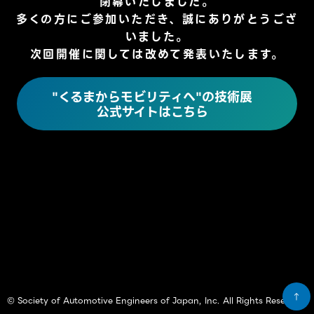
閉幕いたしました。
多くの方にご参加いただき、誠にありがとうござ
いました。
次回開催に関しては改めて発表いたします。
"くるまからモビリティへ"の技術展
公式サイトはこちら
↑
© Society of Automotive Engineers of Japan, Inc. All Rights Reserved.