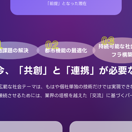
「前提」となった現在
持続可能な社
通課題の解決
都市機能の最適化
フラ構
今、「共創」と「連携」が必要
広範な社会テーマは、もはや個社単独の技術だけでは実現でき
接続させるためには、業界の垣根を越えた「交流」に基づくパ