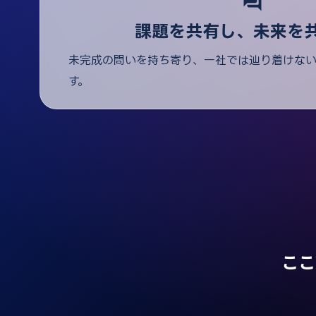
forum
課題を共有し、未来を
未完成の問いを持ち寄り、一社では辿り着けな
す。
ここ