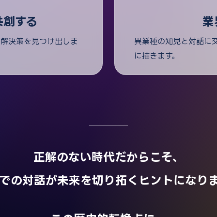
共創する
業
い解決策を見つけ出しま
異業種の知見と対話に
に描きます。
正解のない時代だからこそ、
での対話が未来を切り拓くヒントになり